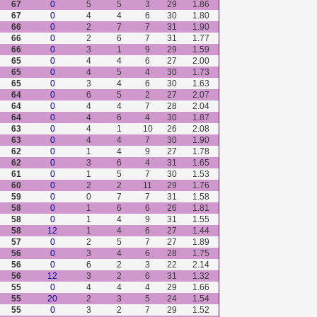
67
0
5
5
3
29
1.86
67
0
4
4
6
30
1.80
66
0
2
7
7
31
1.90
66
0
2
6
7
31
1.77
66
0
3
1
9
29
1.59
65
0
4
4
6
27
2.00
65
0
4
5
4
30
1.73
65
0
3
4
6
30
1.63
64
0
6
5
2
27
2.07
64
0
4
4
7
28
2.04
64
0
4
6
4
30
1.87
63
0
4
1
10
26
2.08
63
0
4
4
7
30
1.90
62
0
1
4
9
27
1.78
62
0
3
6
4
31
1.65
61
0
1
5
7
30
1.53
60
0
2
2
11
29
1.76
59
0
0
7
7
31
1.58
58
0
1
6
6
26
1.81
58
0
1
4
9
31
1.55
58
12
1
4
6
27
1.44
57
0
2
5
7
27
1.89
56
0
3
4
6
28
1.75
56
0
6
2
3
22
2.14
56
12
3
2
6
31
1.32
55
0
4
4
4
29
1.66
55
20
2
3
5
24
1.54
55
0
3
2
7
29
1.52