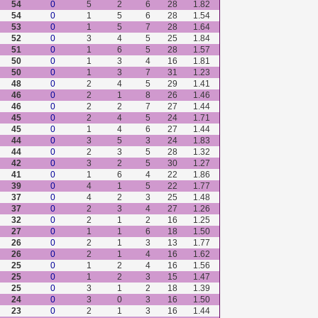
54
0
5
2
6
28
1.82
54
0
1
5
6
28
1.54
53
0
1
5
7
28
1.64
52
0
3
4
5
25
1.84
51
0
1
6
5
28
1.57
50
0
1
3
4
16
1.81
50
0
1
3
7
31
1.23
48
0
2
4
5
29
1.41
46
0
2
1
8
26
1.46
46
0
2
2
7
27
1.44
45
0
2
4
5
24
1.71
45
0
1
4
6
27
1.44
44
0
3
5
3
24
1.83
44
0
2
3
5
28
1.32
42
0
3
2
5
30
1.27
41
0
1
6
4
22
1.86
39
0
4
1
5
22
1.77
37
0
4
2
3
25
1.48
37
0
2
3
4
27
1.26
32
0
2
1
2
16
1.25
27
0
1
1
6
18
1.50
26
0
2
1
3
13
1.77
26
0
2
1
4
16
1.62
25
0
1
2
4
16
1.56
25
0
1
2
3
15
1.47
25
0
3
1
2
18
1.39
24
0
3
0
3
16
1.50
23
0
2
1
3
16
1.44