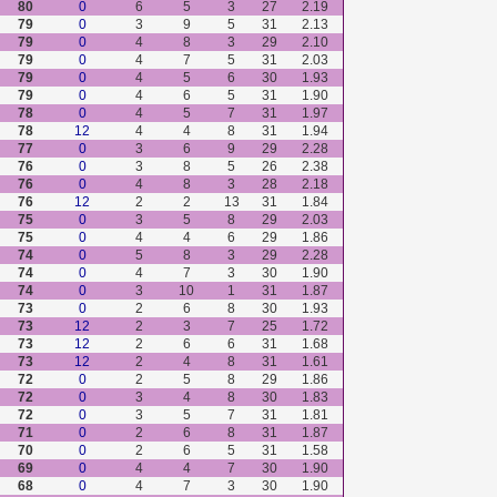
80
0
6
5
3
27
2.19
79
0
3
9
5
31
2.13
79
0
4
8
3
29
2.10
79
0
4
7
5
31
2.03
79
0
4
5
6
30
1.93
79
0
4
6
5
31
1.90
78
0
4
5
7
31
1.97
78
12
4
4
8
31
1.94
77
0
3
6
9
29
2.28
76
0
3
8
5
26
2.38
76
0
4
8
3
28
2.18
76
12
2
2
13
31
1.84
75
0
3
5
8
29
2.03
75
0
4
4
6
29
1.86
74
0
5
8
3
29
2.28
74
0
4
7
3
30
1.90
74
0
3
10
1
31
1.87
73
0
2
6
8
30
1.93
73
12
2
3
7
25
1.72
73
12
2
6
6
31
1.68
73
12
2
4
8
31
1.61
72
0
2
5
8
29
1.86
72
0
3
4
8
30
1.83
72
0
3
5
7
31
1.81
71
0
2
6
8
31
1.87
70
0
2
6
5
31
1.58
69
0
4
4
7
30
1.90
68
0
4
7
3
30
1.90