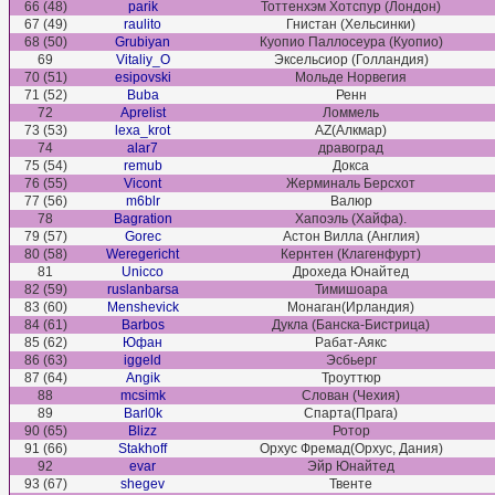
66 (48)
parik
Тоттенхэм Хотспур (Лондон)
67 (49)
raulito
Гнистан (Хельсинки)
68 (50)
Grubiyan
Куопио Паллосеура (Куопио)
69
Vitaliy_O
Эксельсиор (Голландия)
70 (51)
esipovski
Мольде Норвегия
71 (52)
Buba
Ренн
72
Aprelist
Ломмель
73 (53)
lexa_krot
AZ(Алкмар)
74
alar7
дравоград
75 (54)
remub
Докса
76 (55)
Vicont
Жерминаль Берсхот
77 (56)
m6blr
Валюр
78
Bagration
Хапоэль (Хайфа).
79 (57)
Gorec
Астон Вилла (Англия)
80 (58)
Weregericht
Кернтен (Клагенфурт)
81
Unicco
Дрохеда Юнайтед
82 (59)
ruslanbarsa
Тимишоара
83 (60)
Menshevick
Монаган(Ирландия)
84 (61)
Barbos
Дукла (Банска-Бистрица)
85 (62)
Юфан
Рабат-Аякс
86 (63)
iggeld
Эсбьерг
87 (64)
Angik
Троуттюр
88
mcsimk
Слован (Чехия)
89
Barl0k
Спарта(Прага)
90 (65)
Blizz
Ротор
91 (66)
Stakhoff
Орхус Фремад(Орхус, Дания)
92
evar
Эйр Юнайтед
93 (67)
shegev
Твенте