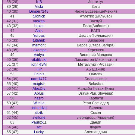
38 (28)
К-В
Институт
39 (29)
Visla
Зета
40 (30)
Dimon7248
Ческе Будеевице(Чехия)
41
Slonick
Атлетик (Бильбао)
42 (31)
vaskes
Васлуй
43 (32)
boxer
Беса(Албания)
44
Anis
БАТЭ
45
Yurbas
Цволле(Голландия)
46 (33)
tutahuk
Bursaspor
47 (34)
mamont
Берое (Стара Загора)
48 (35)
Lokampe
Херенвен
49
Vadya
Виктория Молдова
50 (36)
vitalitzukr
Ливингстон (Ливингстон)
51 (37)
johnRSM
Металлург (Рустави)
52 (38)
Filin
АБ (Дания)
53
Chibis
Обилич
54 (39)
nant1477
Белененсеш
55 (40)
magistr
Belasica
56 (41)
AlexDiv
Маккаби Петах-Тиква
57 (42)
Aplus
Drava(Ptuj, Slovenia)
58
nazro
Карпати
59 (43)
Witalia
Реал Сосьедад
60
fedoridze
Виллем
61 (44)
dizik
Сокол
62 (45)
stellone
Лернагорц (Армения)
63
Paulito11
Данди
64 (46)
sdf
Фарум
65 (47)
Lucky
Александрия