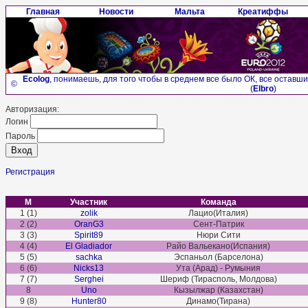
Главная
Новости
Мальта
Креатиффы
Ecolog
, понимаешь, для того чтобы в среднем все было ОК, все оставш
©
(
Elbro
)
Авторизация:
Логин
Пароль
Регистрация
М
Участник
Команда
1 (1)
zolik
Лацио(Италия)
2 (2)
OranG3
Сент-Патрик
3 (3)
Spirit89
Нюри Сити
4 (4)
El Gladiador
Райо Вальекано(Испания)
5 (5)
sachka
Эспаньол (Барселона)
6 (6)
Nicks13
Ута (Арад) - Румыния
7 (7)
Serghei
Шериф (Тирасполь, Молдова)
8
Uno
Кызылжар (Казахстан)
9 (8)
Hunter80
Динамо(Тирана)