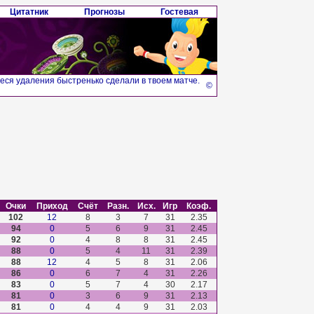
Цитатник
Прогнозы
Гостевая
иеся удаления быстренько сделали в твоем матче.
©
Очки
Приход
Счёт
Разн.
Исх.
Игр
Коэф.
102
12
8
3
7
31
2.35
94
0
5
6
9
31
2.45
92
0
4
8
8
31
2.45
88
0
5
4
11
31
2.39
88
12
4
5
8
31
2.06
86
0
6
7
4
31
2.26
83
0
5
7
4
30
2.17
81
0
3
6
9
31
2.13
81
0
4
4
9
31
2.03