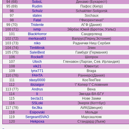
94 (68)
SoboL
Динамо (Бухарест)
95 (69)
Rudim
Пафос (Кипр)
96
Schulz
Schakhter-Soligorsk
97
stalex
Sochaux
98
Fatal
\"Фиорентина\"
99 (70)
Tridente
АГФ (Дания)
100 (71)
ivmp
Эйрбас Юкей (Бротон, Уэльс)
101
BlackHorror
Сандерленд
102 (72)
merkava83
Вапрус(Пярну,Эстония)
103 (73)
niko
Раднички Ниш Сербия
104 (74)
TimMinsk
Злин
105 (75)
SaleiBest
Гамбург (Германия)
106
RockeR
Шопрон
107
Utoch
Гленавон (Ларган, Сев. Ирландия)
108
vik21
Ювентус
109
lynx771
Braga
110 (76)
FAHTA
Раннерс(Дания)
111
stasy0000
КооТееПее
112
ibizaigor
\" Копер \" Словения
113 (77)
Andrus
Вена
114
li
Звезда-ВА-БГУ
115
becta31
Нове Замки
116
SSLoki
Энерги (Коттбус)
117 (78)
6eJIka
АИК(Швеция)
118
Esipovski
Мольде
119
SergeantSVAO
Марсашлокк
120
Hekpoxa
Стандард (Льеж)