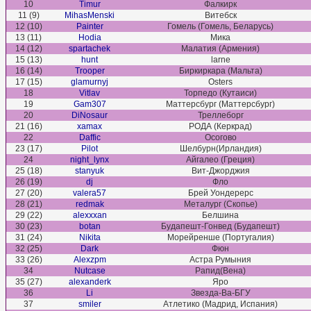
10
Timur
Фалкирк
11 (9)
MihasMenski
Витебск
12 (10)
Painter
Гомель (Гомель, Беларусь)
13 (11)
Hodia
Мика
14 (12)
spartachek
Малатия (Армения)
15 (13)
hunt
larne
16 (14)
Trooper
Биркиркара (Мальта)
17 (15)
glamurnyj
Osters
18
Vitlav
Торпедо (Кутаиси)
19
Gam307
Маттерсбург (Маттерсбург)
20
DiNosaur
Треллеборг
21 (16)
xamax
РОДА (Керкрад)
22
Daffic
Осогово
23 (17)
Pilot
Шелбурн(Ирландия)
24
night_lynx
Айгалео (Греция)
25 (18)
stanyuk
Вит-Джорджия
26 (19)
dj
Фло
27 (20)
valera57
Брей Уондерерс
28 (21)
redmak
Металург (Скопье)
29 (22)
alexxxan
Белшина
30 (23)
botan
Будапешт-Гонвед (Будапешт)
31 (24)
Nikita
Морейренше (Португалия)
32 (25)
Dark
Фюн
33 (26)
Alexzpm
Астра Румыния
34
Nutcase
Рапид(Вена)
35 (27)
alexanderk
Яро
36
Li
Звезда-Ва-БГУ
37
smiler
Атлетико (Мадрид, Испания)