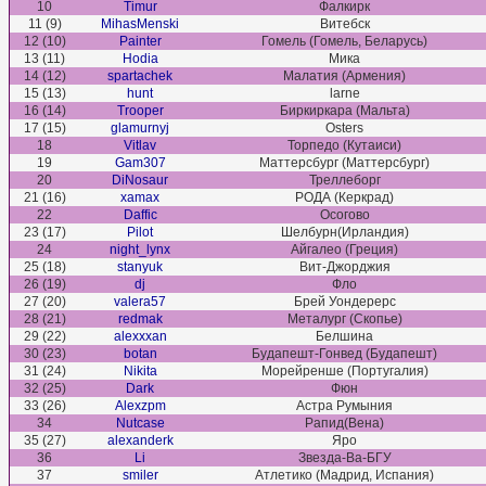
10
Timur
Фалкирк
11 (9)
MihasMenski
Витебск
12 (10)
Painter
Гомель (Гомель, Беларусь)
13 (11)
Hodia
Мика
14 (12)
spartachek
Малатия (Армения)
15 (13)
hunt
larne
16 (14)
Trooper
Биркиркара (Мальта)
17 (15)
glamurnyj
Osters
18
Vitlav
Торпедо (Кутаиси)
19
Gam307
Маттерсбург (Маттерсбург)
20
DiNosaur
Треллеборг
21 (16)
xamax
РОДА (Керкрад)
22
Daffic
Осогово
23 (17)
Pilot
Шелбурн(Ирландия)
24
night_lynx
Айгалео (Греция)
25 (18)
stanyuk
Вит-Джорджия
26 (19)
dj
Фло
27 (20)
valera57
Брей Уондерерс
28 (21)
redmak
Металург (Скопье)
29 (22)
alexxxan
Белшина
30 (23)
botan
Будапешт-Гонвед (Будапешт)
31 (24)
Nikita
Морейренше (Португалия)
32 (25)
Dark
Фюн
33 (26)
Alexzpm
Астра Румыния
34
Nutcase
Рапид(Вена)
35 (27)
alexanderk
Яро
36
Li
Звезда-Ва-БГУ
37
smiler
Атлетико (Мадрид, Испания)