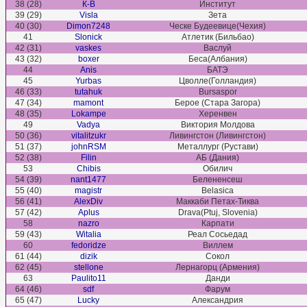
38 (28)
К-В
Институт
39 (29)
Visla
Зета
40 (30)
Dimon7248
Ческе Будеевице(Чехия)
41
Slonick
Атлетик (Бильбао)
42 (31)
vaskes
Васлуй
43 (32)
boxer
Беса(Албания)
44
Anis
БАТЭ
45
Yurbas
Цволле(Голландия)
46 (33)
tutahuk
Bursaspor
47 (34)
mamont
Берое (Стара Загора)
48 (35)
Lokampe
Херенвен
49
Vadya
Виктория Молдова
50 (36)
vitalitzukr
Ливингстон (Ливингстон)
51 (37)
johnRSM
Металлург (Рустави)
52 (38)
Filin
АБ (Дания)
53
Chibis
Обилич
54 (39)
nant1477
Белененсеш
55 (40)
magistr
Belasica
56 (41)
AlexDiv
Маккаби Петах-Тиква
57 (42)
Aplus
Drava(Ptuj, Slovenia)
58
nazro
Карпати
59 (43)
Witalia
Реал Сосьедад
60
fedoridze
Виллем
61 (44)
dizik
Сокол
62 (45)
stellone
Лернагорц (Армения)
63
Paulito11
Данди
64 (46)
sdf
Фарум
65 (47)
Lucky
Александрия