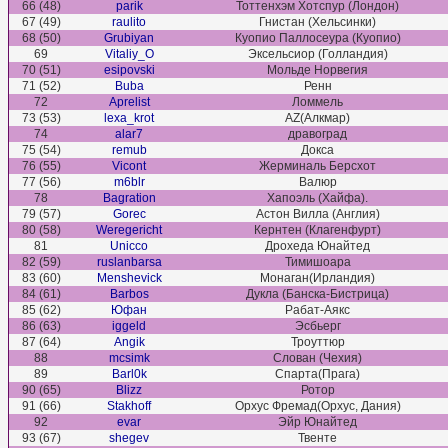
66 (48)
parik
Тоттенхэм Хотспур (Лондон)
67 (49)
raulito
Гнистан (Хельсинки)
68 (50)
Grubiyan
Куопио Паллосеура (Куопио)
69
Vitaliy_O
Эксельсиор (Голландия)
70 (51)
esipovski
Мольде Норвегия
71 (52)
Buba
Ренн
72
Aprelist
Ломмель
73 (53)
lexa_krot
AZ(Алкмар)
74
alar7
дравоград
75 (54)
remub
Докса
76 (55)
Vicont
Жерминаль Берсхот
77 (56)
m6blr
Валюр
78
Bagration
Хапоэль (Хайфа).
79 (57)
Gorec
Астон Вилла (Англия)
80 (58)
Weregericht
Кернтен (Клагенфурт)
81
Unicco
Дрохеда Юнайтед
82 (59)
ruslanbarsa
Тимишоара
83 (60)
Menshevick
Монаган(Ирландия)
84 (61)
Barbos
Дукла (Банска-Бистрица)
85 (62)
Юфан
Рабат-Аякс
86 (63)
iggeld
Эсбьерг
87 (64)
Angik
Троуттюр
88
mcsimk
Слован (Чехия)
89
Barl0k
Спарта(Прага)
90 (65)
Blizz
Ротор
91 (66)
Stakhoff
Орхус Фремад(Орхус, Дания)
92
evar
Эйр Юнайтед
93 (67)
shegev
Твенте