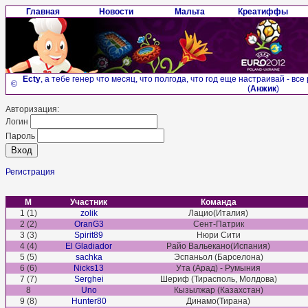
Главная
Новости
Мальта
Креатиффы
Ecty
, а тебе генер что месяц, что полгода, что год еще настраивай - в
©
(
Анжик
)
Авторизация:
Логин
Пароль
Регистрация
М
Участник
Команда
1 (1)
zolik
Лацио(Италия)
2 (2)
OranG3
Сент-Патрик
3 (3)
Spirit89
Нюри Сити
4 (4)
El Gladiador
Райо Вальекано(Испания)
5 (5)
sachka
Эспаньол (Барселона)
6 (6)
Nicks13
Ута (Арад) - Румыния
7 (7)
Serghei
Шериф (Тирасполь, Молдова)
8
Uno
Кызылжар (Казахстан)
9 (8)
Hunter80
Динамо(Тирана)