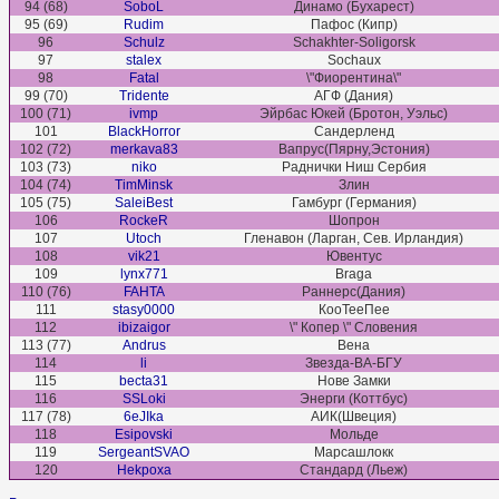
94 (68)
SoboL
Динамо (Бухарест)
95 (69)
Rudim
Пафос (Кипр)
96
Schulz
Schakhter-Soligorsk
97
stalex
Sochaux
98
Fatal
\"Фиорентина\"
99 (70)
Tridente
АГФ (Дания)
100 (71)
ivmp
Эйрбас Юкей (Бротон, Уэльс)
101
BlackHorror
Сандерленд
102 (72)
merkava83
Вапрус(Пярну,Эстония)
103 (73)
niko
Раднички Ниш Сербия
104 (74)
TimMinsk
Злин
105 (75)
SaleiBest
Гамбург (Германия)
106
RockeR
Шопрон
107
Utoch
Гленавон (Ларган, Сев. Ирландия)
108
vik21
Ювентус
109
lynx771
Braga
110 (76)
FAHTA
Раннерс(Дания)
111
stasy0000
КооТееПее
112
ibizaigor
\" Копер \" Словения
113 (77)
Andrus
Вена
114
li
Звезда-ВА-БГУ
115
becta31
Нове Замки
116
SSLoki
Энерги (Коттбус)
117 (78)
6eJIka
АИК(Швеция)
118
Esipovski
Мольде
119
SergeantSVAO
Марсашлокк
120
Hekpoxa
Стандард (Льеж)