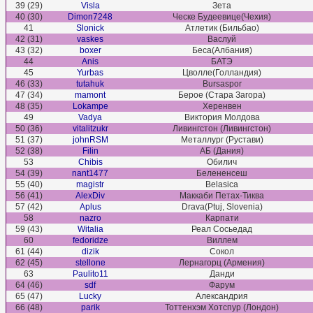
39 (29)
Visla
Зета
40 (30)
Dimon7248
Ческе Будеевице(Чехия)
41
Slonick
Атлетик (Бильбао)
42 (31)
vaskes
Васлуй
43 (32)
boxer
Беса(Албания)
44
Anis
БАТЭ
45
Yurbas
Цволле(Голландия)
46 (33)
tutahuk
Bursaspor
47 (34)
mamont
Берое (Стара Загора)
48 (35)
Lokampe
Херенвен
49
Vadya
Виктория Молдова
50 (36)
vitalitzukr
Ливингстон (Ливингстон)
51 (37)
johnRSM
Металлург (Рустави)
52 (38)
Filin
АБ (Дания)
53
Chibis
Обилич
54 (39)
nant1477
Белененсеш
55 (40)
magistr
Belasica
56 (41)
AlexDiv
Маккаби Петах-Тиква
57 (42)
Aplus
Drava(Ptuj, Slovenia)
58
nazro
Карпати
59 (43)
Witalia
Реал Сосьедад
60
fedoridze
Виллем
61 (44)
dizik
Сокол
62 (45)
stellone
Лернагорц (Армения)
63
Paulito11
Данди
64 (46)
sdf
Фарум
65 (47)
Lucky
Александрия
66 (48)
parik
Тоттенхэм Хотспур (Лондон)