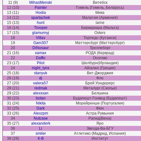
11 (9)
MihasMenski
Витебск
12 (10)
Painter
Гомель (Гомель, Беларусь)
13 (11)
Hodia
Мика
14 (12)
spartachek
Малатия (Армения)
15 (13)
hunt
larne
16 (14)
Trooper
Биркиркара (Мальта)
17 (15)
glamurnyj
Osters
18
Vitlav
Торпедо (Кутаиси)
19
Gam307
Маттерсбург (Маттерсбург)
20
DiNosaur
Треллеборг
21 (16)
xamax
РОДА (Керкрад)
22
Daffic
Осогово
23 (17)
Pilot
Шелбурн(Ирландия)
24
night_lynx
Айгалео (Греция)
25 (18)
stanyuk
Вит-Джорджия
26 (19)
dj
Фло
27 (20)
valera57
Брей Уондерерс
28 (21)
redmak
Металург (Скопье)
29 (22)
alexxxan
Белшина
30 (23)
botan
Будапешт-Гонвед (Будапешт)
31 (24)
Nikita
Морейренше (Португалия)
32 (25)
Dark
Фюн
33 (26)
Alexzpm
Астра Румыния
34
Nutcase
Рапид(Вена)
35 (27)
alexanderk
Яро
36
Li
Звезда-Ва-БГУ
37
smiler
Атлетико (Мадрид, Испания)
38 (28)
К-В
Институт