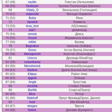
67 (49)
raulito
Гнистан (Хельсинки)
68 (50)
Grubiyan
Куопио Паллосеура (Куопио)
69
Vitaliy_O
Эксельсиор (Голландия)
70 (51)
esipovski
Мольде Норвегия
71 (52)
Buba
Ренн
72
Aprelist
Ломмель
73 (53)
lexa_krot
AZ(Алкмар)
74
alar7
дравоград
75 (54)
remub
Докса
76 (55)
Vicont
Жерминаль Берсхот
77 (56)
m6blr
Валюр
78
Bagration
Хапоэль (Хайфа).
79 (57)
Gorec
Астон Вилла (Англия)
80 (58)
Weregericht
Кернтен (Клагенфурт)
81
Unicco
Дрохеда Юнайтед
82 (59)
ruslanbarsa
Тимишоара
83 (60)
Menshevick
Монаган(Ирландия)
84 (61)
Barbos
Дукла (Банска-Бистрица)
85 (62)
Юфан
Рабат-Аякс
86 (63)
iggeld
Эсбьерг
87 (64)
Angik
Троуттюр
88
mcsimk
Слован (Чехия)
89
Barl0k
Спарта(Прага)
90 (65)
Blizz
Ротор
91 (66)
Stakhoff
Орхус Фремад(Орхус, Дания)
92
evar
Эйр Юнайтед
93 (67)
shegev
Твенте
94 (68)
SoboL
Динамо (Бухарест)