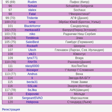
95 (69)
Rudim
Пафос (Кипр)
96
Schulz
Schakhter-Soligorsk
97
stalex
Sochaux
98
Fatal
\"Фиорентина\"
99 (70)
Tridente
АГФ (Дания)
100 (71)
ivmp
Эйрбас Юкей (Бротон, Уэльс)
101
BlackHorror
Сандерленд
102 (72)
merkava83
Вапрус(Пярну,Эстония)
103 (73)
niko
Раднички Ниш Сербия
104 (74)
TimMinsk
Злин
105 (75)
SaleiBest
Гамбург (Германия)
106
RockeR
Шопрон
107
Utoch
Гленавон (Ларган, Сев. Ирландия)
108
vik21
Ювентус
109
lynx771
Braga
110 (76)
FAHTA
Раннерс(Дания)
111
stasy0000
КооТееПее
112
ibizaigor
\" Копер \" Словения
113 (77)
Andrus
Вена
114
li
Звезда-ВА-БГУ
115
becta31
Нове Замки
116
SSLoki
Энерги (Коттбус)
117 (78)
6eJIka
АИК(Швеция)
118
Esipovski
Мольде
119
SergeantSVAO
Марсашлокк
120
Hekpoxa
Стандард (Льеж)
Регистрация