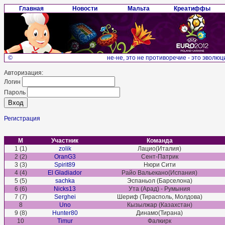
Главная
Новости
Мальта
Креатиффы
©
не-не, это не противоречие - это эволюци
Авторизация:
Логин
Пароль
Регистрация
М
Участник
Команда
1 (1)
zolik
Лацио(Италия)
2 (2)
OranG3
Сент-Патрик
3 (3)
Spirit89
Нюри Сити
4 (4)
El Gladiador
Райо Вальекано(Испания)
5 (5)
sachka
Эспаньол (Барселона)
6 (6)
Nicks13
Ута (Арад) - Румыния
7 (7)
Serghei
Шериф (Тирасполь, Молдова)
8
Uno
Кызылжар (Казахстан)
9 (8)
Hunter80
Динамо(Тирана)
10
Timur
Фалкирк