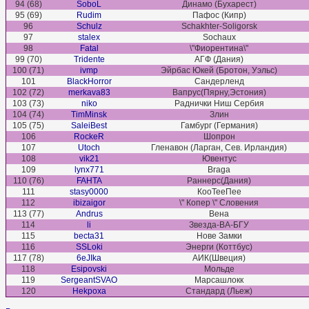
94 (68)
SoboL
Динамо (Бухарест)
95 (69)
Rudim
Пафос (Кипр)
96
Schulz
Schakhter-Soligorsk
97
stalex
Sochaux
98
Fatal
\"Фиорентина\"
99 (70)
Tridente
АГФ (Дания)
100 (71)
ivmp
Эйрбас Юкей (Бротон, Уэльс)
101
BlackHorror
Сандерленд
102 (72)
merkava83
Вапрус(Пярну,Эстония)
103 (73)
niko
Раднички Ниш Сербия
104 (74)
TimMinsk
Злин
105 (75)
SaleiBest
Гамбург (Германия)
106
RockeR
Шопрон
107
Utoch
Гленавон (Ларган, Сев. Ирландия)
108
vik21
Ювентус
109
lynx771
Braga
110 (76)
FAHTA
Раннерс(Дания)
111
stasy0000
КооТееПее
112
ibizaigor
\" Копер \" Словения
113 (77)
Andrus
Вена
114
li
Звезда-ВА-БГУ
115
becta31
Нове Замки
116
SSLoki
Энерги (Коттбус)
117 (78)
6eJIka
АИК(Швеция)
118
Esipovski
Мольде
119
SergeantSVAO
Марсашлокк
120
Hekpoxa
Стандард (Льеж)