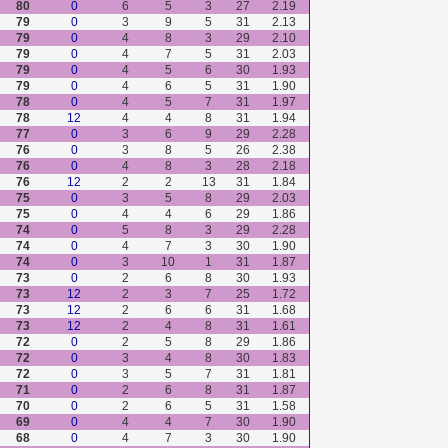
80
0
6
5
3
27
2.19
79
0
3
9
5
31
2.13
79
0
4
8
3
29
2.10
79
0
4
7
5
31
2.03
79
0
4
5
6
30
1.93
79
0
4
6
5
31
1.90
78
0
4
5
7
31
1.97
78
12
4
4
8
31
1.94
77
0
3
6
9
29
2.28
76
0
3
8
5
26
2.38
76
0
4
8
3
28
2.18
76
12
2
2
13
31
1.84
75
0
3
5
8
29
2.03
75
0
4
4
6
29
1.86
74
0
5
8
3
29
2.28
74
0
4
7
3
30
1.90
74
0
3
10
1
31
1.87
73
0
2
6
8
30
1.93
73
12
2
3
7
25
1.72
73
12
2
6
6
31
1.68
73
12
2
4
8
31
1.61
72
0
2
5
8
29
1.86
72
0
3
4
8
30
1.83
72
0
3
5
7
31
1.81
71
0
2
6
8
31
1.87
70
0
2
6
5
31
1.58
69
0
4
4
7
30
1.90
68
0
4
7
3
30
1.90