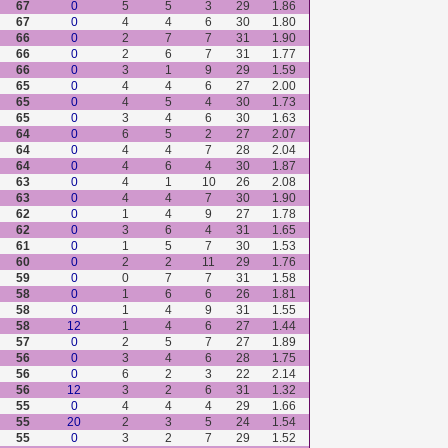
67
0
5
5
3
29
1.86
67
0
4
4
6
30
1.80
66
0
2
7
7
31
1.90
66
0
2
6
7
31
1.77
66
0
3
1
9
29
1.59
65
0
4
4
6
27
2.00
65
0
4
5
4
30
1.73
65
0
3
4
6
30
1.63
64
0
6
5
2
27
2.07
64
0
4
4
7
28
2.04
64
0
4
6
4
30
1.87
63
0
4
1
10
26
2.08
63
0
4
4
7
30
1.90
62
0
1
4
9
27
1.78
62
0
3
6
4
31
1.65
61
0
1
5
7
30
1.53
60
0
2
2
11
29
1.76
59
0
0
7
7
31
1.58
58
0
1
6
6
26
1.81
58
0
1
4
9
31
1.55
58
12
1
4
6
27
1.44
57
0
2
5
7
27
1.89
56
0
3
4
6
28
1.75
56
0
6
2
3
22
2.14
56
12
3
2
6
31
1.32
55
0
4
4
4
29
1.66
55
20
2
3
5
24
1.54
55
0
3
2
7
29
1.52