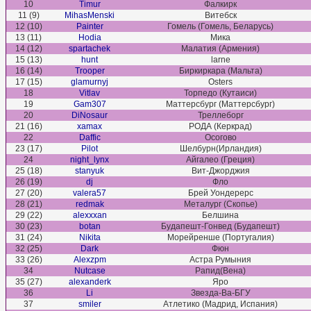
10
Timur
Фалкирк
11 (9)
MihasMenski
Витебск
12 (10)
Painter
Гомель (Гомель, Беларусь)
13 (11)
Hodia
Мика
14 (12)
spartachek
Малатия (Армения)
15 (13)
hunt
larne
16 (14)
Trooper
Биркиркара (Мальта)
17 (15)
glamurnyj
Osters
18
Vitlav
Торпедо (Кутаиси)
19
Gam307
Маттерсбург (Маттерсбург)
20
DiNosaur
Треллеборг
21 (16)
xamax
РОДА (Керкрад)
22
Daffic
Осогово
23 (17)
Pilot
Шелбурн(Ирландия)
24
night_lynx
Айгалео (Греция)
25 (18)
stanyuk
Вит-Джорджия
26 (19)
dj
Фло
27 (20)
valera57
Брей Уондерерс
28 (21)
redmak
Металург (Скопье)
29 (22)
alexxxan
Белшина
30 (23)
botan
Будапешт-Гонвед (Будапешт)
31 (24)
Nikita
Морейренше (Португалия)
32 (25)
Dark
Фюн
33 (26)
Alexzpm
Астра Румыния
34
Nutcase
Рапид(Вена)
35 (27)
alexanderk
Яро
36
Li
Звезда-Ва-БГУ
37
smiler
Атлетико (Мадрид, Испания)