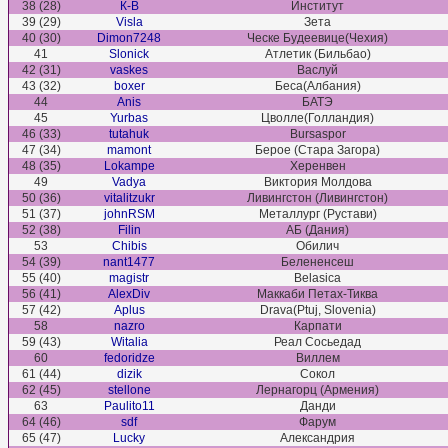
38 (28)
К-В
Институт
39 (29)
Visla
Зета
40 (30)
Dimon7248
Ческе Будеевице(Чехия)
41
Slonick
Атлетик (Бильбао)
42 (31)
vaskes
Васлуй
43 (32)
boxer
Беса(Албания)
44
Anis
БАТЭ
45
Yurbas
Цволле(Голландия)
46 (33)
tutahuk
Bursaspor
47 (34)
mamont
Берое (Стара Загора)
48 (35)
Lokampe
Херенвен
49
Vadya
Виктория Молдова
50 (36)
vitalitzukr
Ливингстон (Ливингстон)
51 (37)
johnRSM
Металлург (Рустави)
52 (38)
Filin
АБ (Дания)
53
Chibis
Обилич
54 (39)
nant1477
Белененсеш
55 (40)
magistr
Belasica
56 (41)
AlexDiv
Маккаби Петах-Тиква
57 (42)
Aplus
Drava(Ptuj, Slovenia)
58
nazro
Карпати
59 (43)
Witalia
Реал Сосьедад
60
fedoridze
Виллем
61 (44)
dizik
Сокол
62 (45)
stellone
Лернагорц (Армения)
63
Paulito11
Данди
64 (46)
sdf
Фарум
65 (47)
Lucky
Александрия