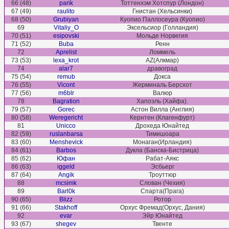
66 (48)
parik
Тоттенхэм Хотспур (Лондон)
67 (49)
raulito
Гнистан (Хельсинки)
68 (50)
Grubiyan
Куопио Паллосеура (Куопио)
69
Vitaliy_O
Эксельсиор (Голландия)
70 (51)
esipovski
Мольде Норвегия
71 (52)
Buba
Ренн
72
Aprelist
Ломмель
73 (53)
lexa_krot
AZ(Алкмар)
74
alar7
дравоград
75 (54)
remub
Докса
76 (55)
Vicont
Жерминаль Берсхот
77 (56)
m6blr
Валюр
78
Bagration
Хапоэль (Хайфа).
79 (57)
Gorec
Астон Вилла (Англия)
80 (58)
Weregericht
Кернтен (Клагенфурт)
81
Unicco
Дрохеда Юнайтед
82 (59)
ruslanbarsa
Тимишоара
83 (60)
Menshevick
Монаган(Ирландия)
84 (61)
Barbos
Дукла (Банска-Бистрица)
85 (62)
Юфан
Рабат-Аякс
86 (63)
iggeld
Эсбьерг
87 (64)
Angik
Троуттюр
88
mcsimk
Слован (Чехия)
89
Barl0k
Спарта(Прага)
90 (65)
Blizz
Ротор
91 (66)
Stakhoff
Орхус Фремад(Орхус, Дания)
92
evar
Эйр Юнайтед
93 (67)
shegev
Твенте