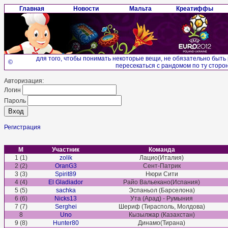
Главная
Новости
Мальта
Креатиффы
для того, чтобы понимать некоторые вещи, не обязательно быть 
©
пересекаться с рандомом по ту сторон
Авторизация:
Логин
Пароль
Регистрация
М
Участник
Команда
1 (1)
zolik
Лацио(Италия)
2 (2)
OranG3
Сент-Патрик
3 (3)
Spirit89
Нюри Сити
4 (4)
El Gladiador
Райо Вальекано(Испания)
5 (5)
sachka
Эспаньол (Барселона)
6 (6)
Nicks13
Ута (Арад) - Румыния
7 (7)
Serghei
Шериф (Тирасполь, Молдова)
8
Uno
Кызылжар (Казахстан)
9 (8)
Hunter80
Динамо(Тирана)