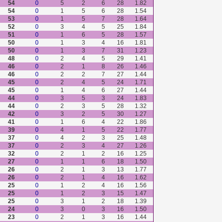
54
0
5
2
6
28
1.82
54
0
1
5
6
28
1.54
53
0
1
5
7
28
1.64
52
0
3
4
5
25
1.84
51
0
1
6
5
28
1.57
50
0
1
3
4
16
1.81
50
0
1
3
7
31
1.23
48
0
2
4
5
29
1.41
46
0
2
1
8
26
1.46
46
0
2
2
7
27
1.44
45
0
2
4
5
24
1.71
45
0
1
4
6
27
1.44
44
0
3
5
3
24
1.83
44
0
2
3
5
28
1.32
42
0
3
2
5
30
1.27
41
0
1
6
4
22
1.86
39
0
4
1
5
22
1.77
37
0
4
2
3
25
1.48
37
0
2
3
4
27
1.26
32
0
2
1
2
16
1.25
27
0
1
1
6
18
1.50
26
0
2
1
3
13
1.77
26
0
2
1
4
16
1.62
25
0
1
2
4
16
1.56
25
0
1
2
3
15
1.47
25
0
3
1
2
18
1.39
24
0
3
0
3
16
1.50
23
0
2
1
3
16
1.44