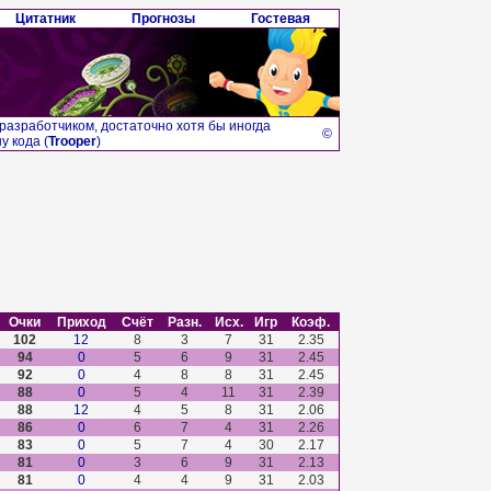
Цитатник
Прогнозы
Гостевая
разработчиком, достаточно хотя бы иногда
©
у кода (
Trooper
)
Очки
Приход
Счёт
Разн.
Исх.
Игр
Коэф.
102
12
8
3
7
31
2.35
94
0
5
6
9
31
2.45
92
0
4
8
8
31
2.45
88
0
5
4
11
31
2.39
88
12
4
5
8
31
2.06
86
0
6
7
4
31
2.26
83
0
5
7
4
30
2.17
81
0
3
6
9
31
2.13
81
0
4
4
9
31
2.03